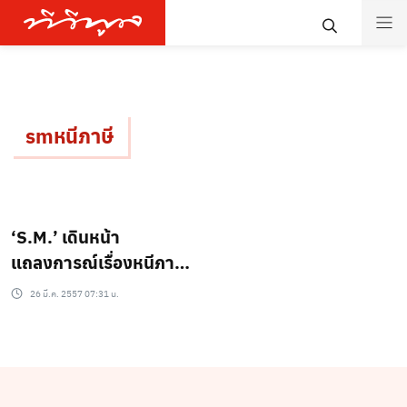
smหนีภาษี
‘S.M.’ เดินหน้า
แถลงการณ์เรื่องหนีภาษี
ตอกหน้าสื่ออย่าตั้ง
26 มี.ค. 2557 07:31 น.
สมมติฐานจากข่าว
โคมลอย!