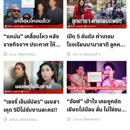
“แหม่ม” เคลื่อนไหว หลัง
เปิด 5 อันดับ ค่าเทอม
ราชกิจจาฯ ประกาศ ให้
โรงเรียนนานาชาติ ลูกคน
สามีเป็นบุคลล้มละลาย!!
ดัง ที่แพงที่สุดในไทย!
4 ก.ย. 2564 07:00 น.
27 ก.พ. 2564 21:47 น.
“อ๊อฟ” เข้าใจ เคยถูกยัด
“เชอรี่ เข็มอัปสร” เผยสา
เยียดไปม๊อบ ลั่น ไม่ใช่ขนม
เหุต 5ปีไม่รับงานละคร!!
หวาน!!
17 ต.ค. 2563 06:40 น.
15 ธ.ค. 2563 10:54 น.