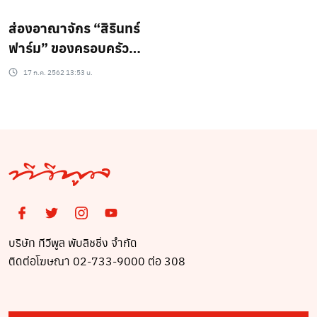
ส่องอาณาจักร “สิรินทร์
ฟาร์ม” ของครอบครัว
“แหม่ม-บีบี๋”
17 ก.ค. 2562 13:53 น.
บริษัท ทีวีพูล พับลิชชิ่ง จำกัด
ติดต่อโฆษณา 02-733-9000 ต่อ 308