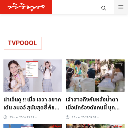
TVPOOOL
น่าเอ็นดู !! เมื่อ เอวา อยาก
เจ้าสาวถึงกับหลั่งน้ำตา
เต้น อมอว์ สุนัขสุดซี้ ก็ขอ
เมื่อนักร้องดังคนนี้ บุก
เป็นผู้ชมที่ดีนั่งดูตาไม่กระ
เซอร์ไพรส์!!
23 ม.ค. 2566 13:29 น.
15 ธ.ค. 2565 09:07 น.
พริบ