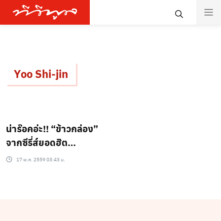
Yoo Shi-jin
น่าร๊อคอ่ะ!! “ข้าวกล่อง”
จากซีรี่ส์ยอดฮิต
“Descendants of the
17 พ.ค. 2559 03:43 น.
Sun”