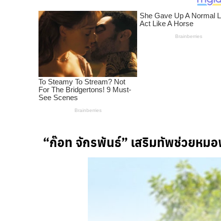
“ก๊อท
จักรพันธ์”
เสริมทัพช่วยหม