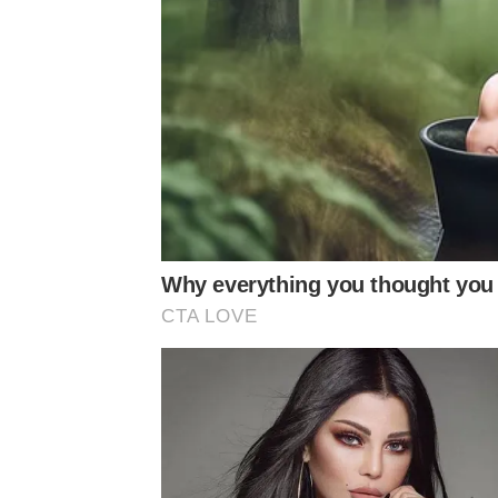
ถ้าจะกล่าวถึงนักร้องลกทุ่งไทยที่ดูดีทั้งหน้าตาและ
“
ก๊อท
จักรพันธ์
ครบุรีธีรโชติ”
เจ้าชายลูกทุ่งของป
กล่าวมาอย่างครบถ้วนนั่นเอง และที่เรียกว่าน่าทึ่งกว่าน
ผ่านไปกี่ปีต่อกี่ปี
ผู้ชายคนนี้ก็เรียกว่าหน้าเดิม
ไม่มีเปล
บันเทิงมาแล้วเกือบ
30
ปีแล้วก็ตาม
Why everything you thought you
CTA LOVE