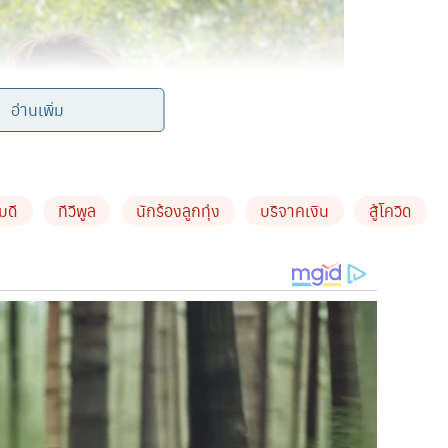
อ่านเพิ่ม
มดี
ทีวีพูล
นักร้องลูกทุ่ง
บริจาคเงิน
สู้โควิด