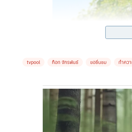
tvpool
ก๊อท จักรพันธ์
ขอชื่นชม
ทำควา