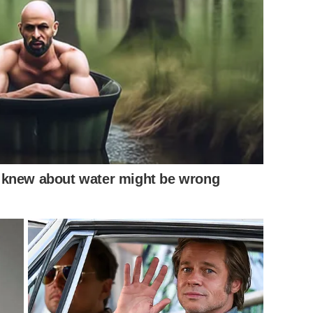
ผลงานรวมไปถึงการวางตัวแล้วล่ะก็
เชื่อว่าหลายคนต้องนึกถึง
ระเทศไทยคนนี้กันอย่างแน่นอน
เพราะว่าเขามีคุณสมบัติที่เรา
ั้นก็คือ
ความหล่อ
ของ
“
ก๊อท
จักรพันธ์
ครบุรีธีรโชติ” ที่ไม่ว่า
ี่ยน
หล่ออย่างไร
ก็หล่ออย่างนั้น
ถึงแม้ว่าเขาจะเข้าวงการ
 knew about water might be wrong