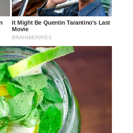
n
It Might Be Quentin Tarantino's Last
Movie
BRAINBERRIES
ครบุรีธีรโชติ”
หรือชื่อเดิม
“
ก๊อต
จักรพรรณ์
อาบครบุรี”
นัก
ๆ เจ้าตัวยังโพสต์ภาพไอจีส่วนตัวนำลูกวงซ้อมเต้นคอนเสิร์ต
โชว์
ังโชว์ออกกำลังกายไปซ้อมเพลงไป
บอกว่านักร้องก็เป็นแบบนี้