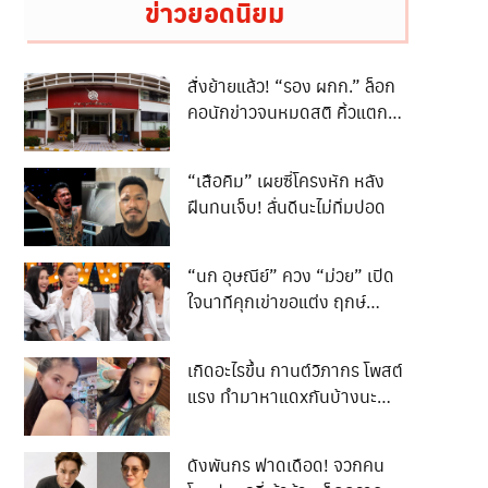
ข่าวยอดนิยม
สั่งย้ายแล้ว! “รอง ผกก.” ล็อก
คอนักข่าวจนหมดสติ คิ้วแตก
เย็บ 12 เข็ม ตั้งกรรมการสอบ
ข้อเท็จจริง
“เสือคิม” เผยซี่โครงหัก หลัง
ฝืนทนเจ็บ! ลั่นดีนะไม่ทิ่มปอด
“นก อุษณีย์” ควง “ม่วย” เปิด
ใจนาทีคุกเข่าขอแต่ง ฤกษ์
วิวาห์26 พ.ย. 69 บอกแม่ขำๆ
ไม่ยกให้จะพาหนี พร้อมเผยเรื่อง
เกิดอะไรขึ้น กานต์วิภากร โพสต์
ขนหัวลุกในออฟฟิศ!
แรง ทำมาหาแดxกันบ้างนะ
ไม่ใช่เป็นชาวเกาะตลอดเวลา
ทำงานไม่เป็น ก็ไม่มีแดxต่อไป
ดังพันกร ฟาดเดือด! จวกคน
เหอะอย่าหวังแม้เศษเงินจาก