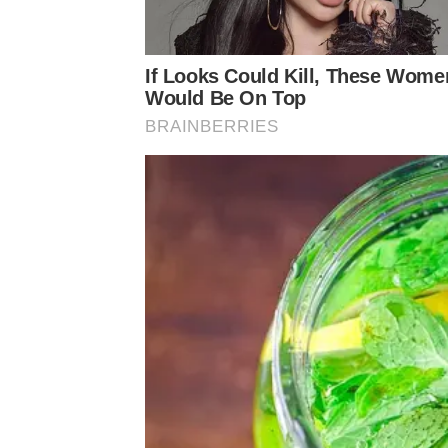
If Looks Could Kill, These Wome
Would Be On Top
BRAINBERRIES
แม้ไม่ได้เห็นออกสื่อบ่อยเหมือนอดีต
“
ก๊อท
จักรพันธ์
ร้องดัง
ฉายา
เจ้าชายลูกทุ่งก็ยังมีงานร้องเพลงตลอด
ความฟิต
โชว์เอว
ที่เรียกว่าเต้นมันส์ไม่มีตก
รวมทั้งย
อายุแยะต้องซ้อมเยอะๆ