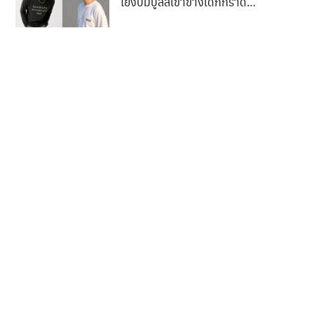
โยงปมบูลลี่เข้าข้างเด็กกราดยิง
พวกกู
ลั่น “ตลกจ้า ฆ่าผู้บริสุทธิ์ชัดเจน
แต่กลับเห็นใจฆาตกร”