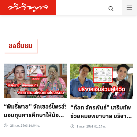
ขอชื่นชม
“พิมรี่พาย” จัดเซอร์ไพรส์!
“ก๊อท จักรพันธ์” เสริมทัพ
มอบทุนการศึกษาให้น้องๆ
ช่วยหมอพยาบาล บริจาค
ทั้งโรงเรียน
เงินร่วมสู้โควิด 7 แสนบาท
28 ส.ค. 2563 16:04 น.
3 เม.ย. 2563 01:29 น.