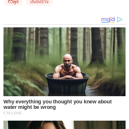
ทีวีพูล
เฌอปราง
ความหมายของเสตจนี้จะขยายถึงความไม่ยอมแพ้ ก้าวต่อไป
ในทุกๆวัน ซึ่ง 16 เมมเบอร์มีความกระตือรือร้น ฝึกซ้อม
อย่างหนัก มีความตั้งใจสูงในการแสดงโชว์ครั้งนี้ให้ออกมาดี
ที่สุด น่าชื่นใจจริงๆ อีกทั้งในการคิดการแสดงบางโชว์ให้มี
ความพิเศษจริงๆ หวังว่าเสตจนี้ ทุกคนจะมีความทรงจำที่ดี
ระหว่างเมมเบอร์และแฟนๆ
Why everything you thought you knew about
water might be wrong
CTA LOVE