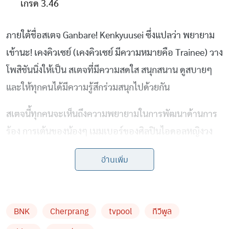
เกรด 3.46
ภายใต้ชื่อสเตจ Ganbare! Kenkyuusei ซึ่งแปลว่า พยายาม
เข้านะ! เคงคิวเซย์ (เคงคิวเซย์ มีความหมายคือ Trainee) วาง
โพสิชันนิ่งให้เป็น สเตจที่มีความสดใส สนุกสนาน ดูสบายๆ
และให้ทุกคนได้มีความรู้สึกร่วมสนุกไปด้วยกัน
สเตจนี้ทุกคนจะเห็นถึงความพยายามในการพัฒนาด้านการ
ร้อง การเต้นของน้องๆ เมมเบอร์ของศิลปินไอดอลหญิงวง
BNK48 รุ่นที่ 3 จำนวน 16 เมมเบอร์ อาทิ แพนเค้ก , โยเกิร์ต
อ่านเพิ่ม
, แพมแพม, ปาเอญ่า . โมเน่ต์ , ยาหยี , เฟม , พิม , ป๊อป
เปอร์ , ฮูพ , มีน , พีค , อีฟ , เอิร์น , ข้าวฟ่าง และ เอิร์ธ
BNK
Cherprang
tvpool
ทีวีพูล