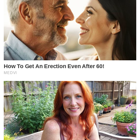
How To Get An Erection Even After 60!
MEDVI