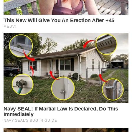
This New Will Give You An Erection After +45
MEDVI
Navy SEAL: If Martial Law Is Declared, Do This
Immediately
NAVY SEAL'S BUG IN GUIDE