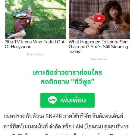
เกาะติดข่าวดาราก่อนใคร
กดติดตาม
“ทีวีพูล”
เฌอปราง กัปตันวง BNK48 ภายใต้บริษัท อินดิเพนเด้นท์
อาร์ทิสท์เมเนจเม้นท์ จำกัด หรือ I AM (ไอแอม) ดูแลบริหาร