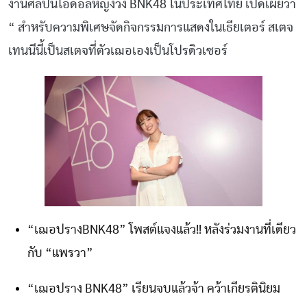
งานศิลปินไอดอลหญิงวง BNK48 ในประเทศไทย เปิดเผยว่า
“ สำหรับความพิเศษจัดกิจกรรมการแสดงในเธียเตอร์ สเตจ
เทนนีนี้เป็นสเตจที่ตัวเฌอเองเป็นโปรดิวเซอร์
“เฌอปรางBNK48” โพสต์แจงแล้ว!! หลังร่วมงานที่เดียว
กับ “แพรวา”
“เฌอปราง BNK48” เรียนจบแล้วจ้า คว้าเกียรตินิยม