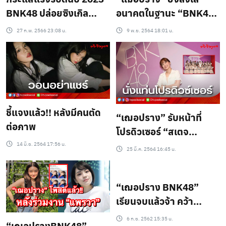
BNK48 ปล่อยซิงเกิล
อนาคตในฐานะ “BNK48”
ลำดับที่ 13 “liwake
หลังใกล้หมดสัญญากับ
27 ก.พ. 2566 23:08 น.
9 พ.ย. 2564 18:01 น.
Maybe” น่ารักสุดคิ้วท์
ทางต้นสังกัด เชื่อหากจบ
เต็มไปด้วยความสดใส!!
การศึกษาจะไม่มีผลกระ
ทบวง
ชี้แจงแล้ว!! หลังมีคนตัด
“เฌอปราง” รับหน้าที่
ต่อภาพ
โปรดิวเซอร์ “สเตจ
Ganbare! Kenkyuusei”
14 มิ.ย. 2564 17:56 น.
25 มี.ค. 2564 16:45 น.
“เฌอปราง BNK48”
เรียนจบแล้วจ้า คว้า
เกียรตินิยม เกรด 3.46
6 ก.ย. 2562 15:35 น.
“เฌอปรางBNK48”