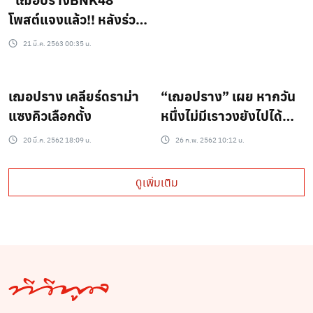
โพสต์แจงแล้ว!! หลังร่วม
งานที่เดียวกับ “แพรวา”
21 มี.ค. 2563 00:35 น.
เฌอปราง เคลียร์ดราม่า
“เฌอปราง” เผย หากวัน
แซงคิวเลือกตั้ง
หนึ่งไม่มีเราวงยังไปได้
แน่นอน !!
20 มี.ค. 2562 18:09 น.
26 ก.พ. 2562 10:12 น.
ดูเพิ่มเติม