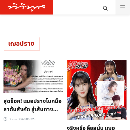
เฌอปราง
สุดช็อก! เฌอปรางโบกมือ
ลาต้นสังกัด สู่เส้นทาง
อิสระ
2 เม.ย. 2568 05:32 น.
จริงหรือ ลือสนั่น เฌอ