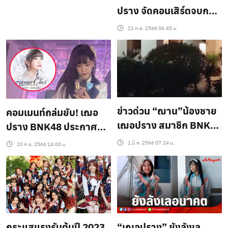
ปราง จัดคอนเสิร์ตจบการ
ศึกษา อึ้งบัตร VVIP
21 ก.ย. 2566 06:45 น.
150,000 บาท แฟนคลับ
แห่คอมเมนต์ (ชมคลิป)
ข่าวด่วน “ฌาน”น้องชาย
คอมเมนท์ถล่มยับ! เฌอ
เฌอปราง สมาชิก BNK48
ปราง BNK48 ประกาศ
พลัดตกคอนโดมิเนียมหรู
คอนเสิร์ตแต่แฟนๆช็อค
1 มี.ค. 2566 07:24 น.
20 ก.ย. 2566 14:00 น.
เสียชีวิต
ราคาบัตร หลักแสน!
กระแสแรงรับต้นปี 2023
“เฌอปราง” ยังลังเล