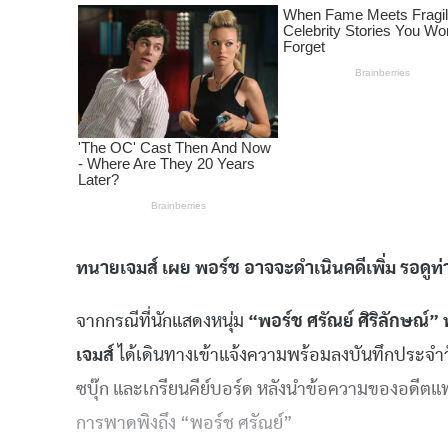
ทนายเจมส์ เผย พอร์ช อาจจะดำเนินคดีเพิ่ม รอดูท่
จากกรณีที่นักแสดงหนุ่ม
“พอร์ช ศรัณย์ ศิริลักษณ์”
เจมส์
ได้เดินทางเข้าแจ้งความพร้อมลงบันทึกประจำวัน ท
ซบุ๊ก และเกรียนคีย์บอร์ด หลังนำข้อความของอดีต
การพาดพิงถึง “พอร์ช ศรัณย์”