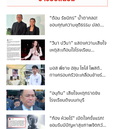
“ต้อม รัชนีกร” น้ำตาคลอ!
ขอบคุณความยุติธรรม ปลด
ล็อกชีวิต 3 ปี
“วีนา ปวีนา” แสดงความเสียใจ
เหตุสะเทือนใจโรงเรียน
เทพศิรินทร์ นนทบุรี
มอส พี่ชาย ฮลุน โซโล่ โพสต์..
ทางครอบครัวจะเคลื่อนย้ายร่าง
ของน้องกลับสู่ภูมิลำเนา..
“อนุทิน” เสียใจเหตุกราดยิง
โรงเรียนดังนนทบุรี
“ก้อง ห้วยไร่” เปิดใจครั้งแรก!
ยอมรับมีปัญหาสุขภาพจิตกว่า