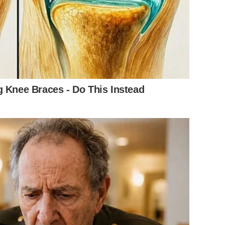
่อ ระบุว่า
“ผมไม่เคยร้ายใส่ใครก่อน ถ้าวันหนึ่งผมต้องร้าย
ำกับผม เส้นเอ็นนิ้วขาด 2 เส้น ยังใช้การเหมือนเดิมไม่ได้
นให้มาเกลียดผมอีก จะทำร้ายจิตใจกันไปถึงไหน ถ้าหยุดได้ก็
บกันมามากพอแล้ว”
g Knee Braces - Do This Instead