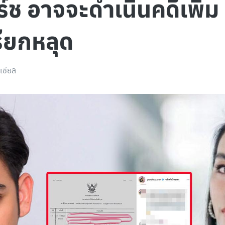
ช อาจจะดำเนินคดีเพิ่ม ร
ียกหลุด
เชียล