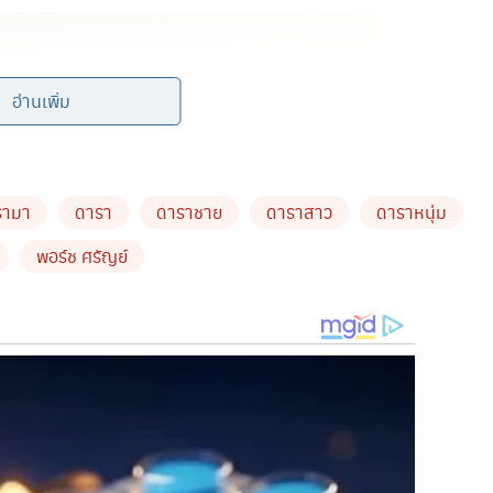
อ่านเพิ่ม
รามา
ดารา
ดาราชาย
ดาราสาว
ดาราหนุ่ม
พอร์ช ศรัญย์