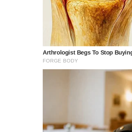
รวมทั้ง โพสต์ภาพตนเอง ถือใบแจ้งความที่สน.ทองหล
ขอให้รู้ไว้ว่า ผมไม่ได้เป็นฝ่ายเริ่ม บาดแผลที่คุณท
ทำร้ายร่างกายสะใจไม่พออีกหรอ ยังไปปั่นหัวคนอื่
ขอให้หยุดนะ ไม่อยากพากันไปไกลมากกว่านี้ เจ็
Arthrologist Begs To Stop Buyin
FORGE BODY