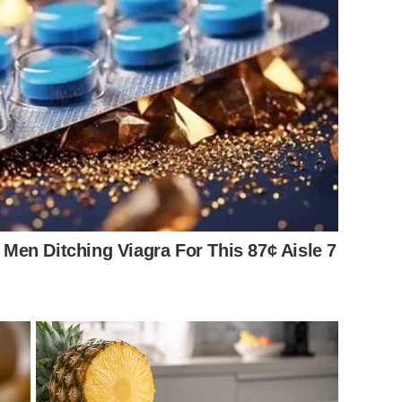
: Men Ditching Viagra For This 87¢ Aisle 7
หลักฐานการแจ้งความที่สน.ทองหล่อ เมื่อวันที่ 10 มี.ค 63 พร้อม
าดพิงใครให้เสียหาย แต่สำหรับบางคน ไม่ยอมจบ ตัวเองไม่
น ผมบอกเลยคุณก็ไม่รอด”