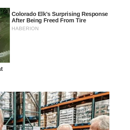
Colorado Elk's Surprising Response
After Being Freed From Tire
HABERION
at