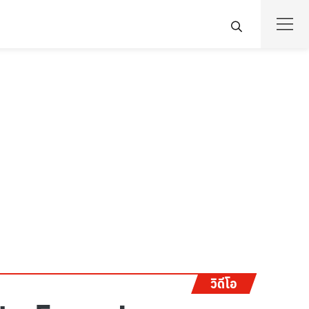
วิดีโอ