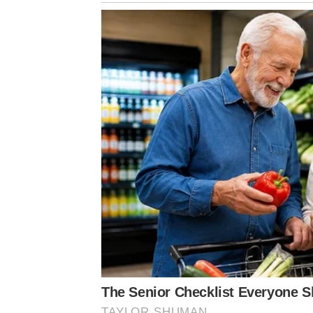
The Senior Checklist Everyone 
by TVPOOL ONLINE
TAYLOR SHUMAN