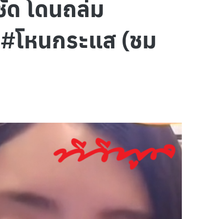
ชัด โดนถล่ม
 #โหนกระแส (ชม