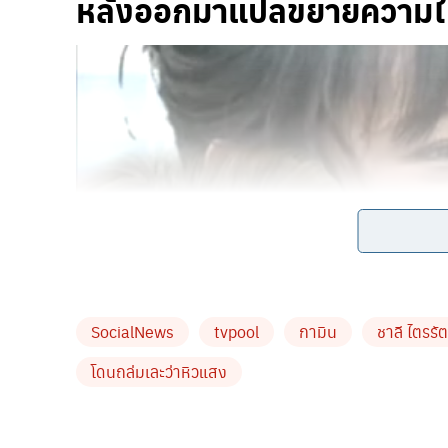
หลังออกมาแปลขยายความใน
SocialNews
tvpool
กามิน
ชาลี ไตรรัต
โดนถล่มเละว่าหิวแสง