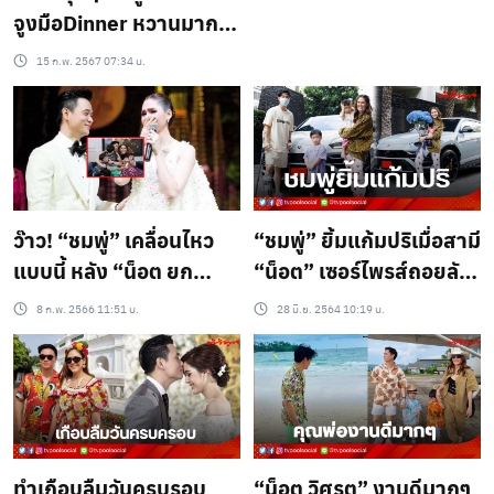
จูงมือDinner หวานมาก
สุดๆ (ชมคลิป)
15 ก.พ. 2567 07:34 น.
ว๊าว! “ชมพู่” เคลื่อนไหว
“ชมพู่” ยิ้มแก้มปริเมื่อสามี
แบบนี้ หลัง “น็อต ยก
“น็อต” เซอร์ไพรส์ถอยลัม
มรดกหมื่นล้านให้!!
โบกินี่ป้ายแดงให้
8 ก.พ. 2566 11:51 น.
28 มิ.ย. 2564 10:19 น.
ทำเกือบลืมวันครบรอบ
“น็อต วิศรุต” งานดีมากๆ