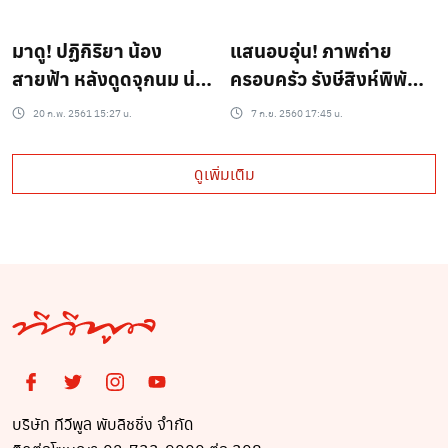
มาดู! ปฏิกิริยา น้อง
แสนอบอุ่น! ภาพถ่าย
สายฟ้า หลังดูดจุกนม น่า
ครอบครัว รังษีสิงห์พิพัฒน์
เอ็นดูเว่อร์! #จุดจบของ
กับ น้องสายฟ้า&พายุ
20 ก.พ. 2561 15:27 น.
7 ก.ย. 2560 17:45 น.
สายแข็ง
ดูเพิ่มเติม
บริษัท ทีวีพูล พับลิชชิ่ง จำกัด