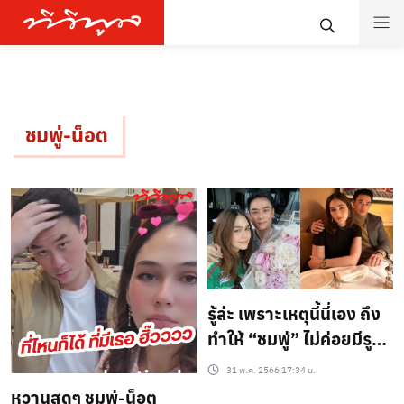
ชมพู่-น็อต
รู้ล่ะ เพราะเหตุนี้นี่เอง ถึง
ทำให้ “ชมพู่” ไม่ค่อยมีรูปคู่
สามี
31 พ.ค. 2566 17:34 น.
หวานสุดๆ ชมพู่-น็อต