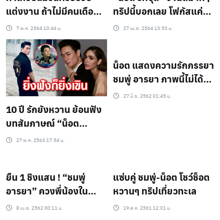
แต่งงาน ถ้าไม่มีคนเตือน
ทริปนี้บอกเลย โฟกัสแค่
“ชมพู่ อารยา” แอบ
“ชมพู่ อารยา” ไม่ได้จริงๆ
7 พ.ค. 2564 10:44 น.
27 เม.ย. 2564 13:53 น.
สารภาพผิด “น็อต วิศรุต”
น็อต แสดงความรักภรรยา
ชมพู่ อารยา ภาพนี้ไม่ได้
เห็นกันง่ายๆ
27 มิ.ย. 2562 01:45 น.
10 ปี รักยังหวาน ย้อนฟัง
บทสัมภาษณ์ “น็อต
วิศรุต” บอกรัก “ชมพู่”
27 พ.ค. 2563 17:54 น.
ผ่านสื่อ น่ารักสุดๆ
ยืน 1 ชิงแสน ! “ชมพู่
แซ่บคู่ ชมพู่-น็อต โชว์ช็อต
อารยา” ควงพี่น้องใน
หวานๆ ทริปเที่ยวทะเล
สังกัด จัดงานเทพีมหา
8 เม.ย. 2562 00:11 น.
19 ส.ค. 2561 12:01 น.
สงกรานต์ 4019 (คลิป)