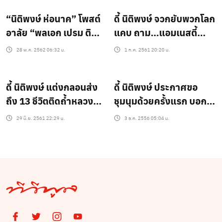
“นิติพงษ์ ห่อนาค” โพสต์
ดี้ นิติพงษ์ จวกยับพวกโลก
อาลัย “พลเอก เปรม ติณสู
แคบ ถาม…แอมเนสตี้
ลานนท์”ประธาน
กรณี 13ชีวิตติดถ้ำหลวง
28 พ.ค. 2562 06:32 น.
1 ก.ค. 2561 20:20 น.
องคมนตรีและรัฐบุรุษ
ว่าแบบนี้…?
ดี้ นิติพงษ์ แต่งกลอนส่ง
ดี้ นิติพงษ์ ประกาศขอ
ถึง 13 ชีวิตติดถ้ำหลวง
ชุมนุมด้วยครั้งแรก บอก
วอนฟ้าฝนอย่ากลั่นแกล้ง
ขอโทษที่รู้สึกช้า
29 มิ.ย. 2561 22:29 น.
3 ธ.ค. 2556 05:04 น.