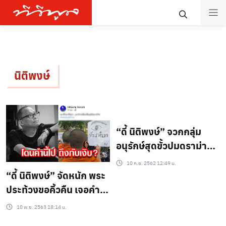
นิติพงษ์
“ดี้ นิติพงษ์” จวกกลุ่ม
อนุรักษ์สุดขั้วปมดราม่า
พระอุลตร้าแมน
10 ก.ย. 2562 12:49 น.
“ดี้ นิติพงษ์” จัดหนัก พระ
ประท้วงขอคิ้วคืน เจอคำนี้
ไปถึงกับเงิบ!!
10 พ.ย. 2563 18:14 น.