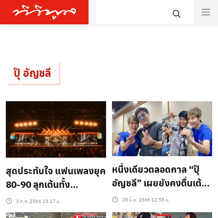
ปุ๊ อัญชลี
หนึ่งเดียวตลอดกาล “ปุ๊
สุดประทับใจ แฟนเพลงยุค
อัญชลี” เผยยังคงตื่นเต้น
80-90 ลุกเต้นทั้ง
ทุกครั้งที่จับไมค์ขึ้นทุกเวที
คอนเสิร์ตด้วยความคิดถึง
28 มิ.ย. 2566 12:55 น.
3 ก.ค. 2566 13:17 น.
คอนเสิร์ต