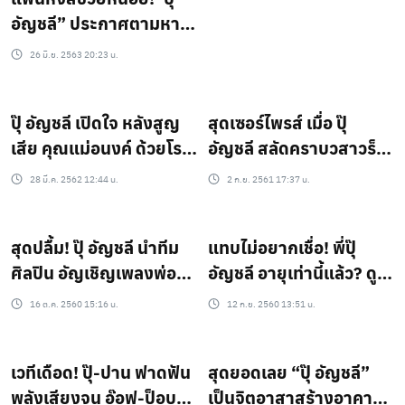
อัญชลี” ประกาศตามหา
ใครเอามาคืนมีรางวัล?
26 มิ.ย. 2563 20:23 น.
ปุ๊ อัญชลี เปิดใจ หลังสูญ
สุดเซอร์ไพรส์ เมื่อ ปุ๊
เสีย คุณแม่อนงค์ ด้วยโรค
อัญชลี สลัดคราบวสาวร็
ชราวัย 96 ปี
อกเกอร์ ร่วมเดินแบบแอล
28 มี.ค. 2562 12:44 น.
2 ก.ย. 2561 17:37 น.
แฟชั่นวีค
สุดปลื้ม! ปุ๊ อัญชลี นำทีม
แทบไม่อยากเชื่อ! พี่ปุ๊
ศิลปิน อัญเชิญเพลงพ่อ
อัญชลี อายุเท่านี้แล้ว? ดูสิ
หลวงสุดยิ่งใหญ่!!
ยังสตรองอยุ่เลย
16 ต.ค. 2560 15:16 น.
12 ก.ย. 2560 13:51 น.
เวทีเดือด! ปุ๊-ปาน ฟาดฟัน
สุดยอดเลย “ปุ๊ อัญชลี”
พลังเสียงจน อ๊อฟ-ป็อบ-
เป็นจิตอาสาสร้างอาคาร