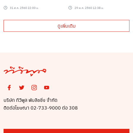
ว่าน ยอมสยบ!!
โรงเรียนที่อยุธยา (ชม
31 ส.ค. 2560 22:00 น.
29 พ.ค. 2560 12:38 น.
คลิป)
ดูเพิ่มเติม
บริษัท ทีวีพูล พับลิชชิ่ง จำกัด
ติดต่อโฆษณา 02-733-9000 ต่อ 308