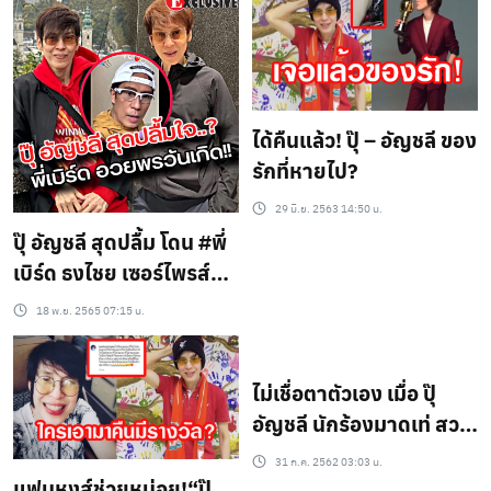
ได้คืนแล้ว! ปุ๊ – อัญชลี ของ
รักที่หายไป?
29 มิ.ย. 2563 14:50 น.
ปุ๊ อัญชลี สุดปลื้ม โดน #พี่
เบิร์ด ธงไชย เซอร์ไพรส์วัน
เกิด แบบนี้(ชมคลิป)
18 พ.ย. 2565 07:15 น.
ไม่เชื่อตาตัวเอง เมื่อ ปุ๊
อัญชลี นักร้องมาดเท่ สวม
ชุดว่ายน้ำออกสื่อครั้ง
31 ก.ค. 2562 03:03 น.
แรก!!
แฟนหงส์ช่วยหน่อย!“ปุ๊