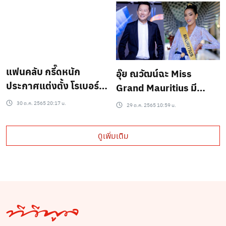
ตอบมีอึ้ง
แฟนคลับ กรี๊ดหนัก
อุ๊ย ณวัฒน์ฉะ Miss
ประกาศแต่งตั้ง โรเบอร์ต้า
Grand Mauritius มี
มาแทน Miss Grand
พฤติกรรมแบบนี้ ตอนคืนม
30 ต.ค. 2565 20:17 น.
29 ต.ค. 2565 10:59 น.
Mauritius หลังมีการสละ
งกุฏก็กึ่งวางกึ่งเหวี่ยง
ตำแหน่ง
ดูเพิ่มเติม