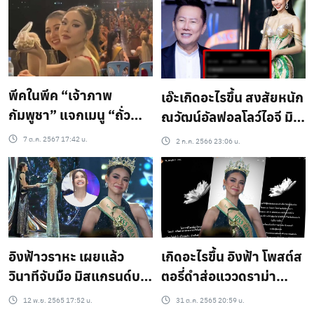
วัน
ตั้งโต๊ะแถลงข่าว พรุ่งนี้
พีคในพีค “เจ้าภาพ
เอ๊ะเกิดอะไรขึ้น สงสัยหนัก
กัมพูชา” แจกเมนู “ถั่ว
ณวัฒน์อัลฟอลโลว์ไอจี มิส
ต้ม” ให้นางงามกินในกา
แกรนด์คนนี้ ตัวนางงาม
7 ต.ค. 2567 17:42 น.
2 ก.ค. 2566 23:06 น.
ล่าดินเนอร์
เอาตำแหน่ง ออกจากหน้า
ไอจี
อิงฟ้าวราหะ เผยแล้ว
เกิดอะไรขึ้น อิงฟ้า โพสต์ส
วินาทีจับมือ มิสแกรนด์บ
ตอรี่ดำส่อแววดราม่า
ลาซิล นึกอะไรอยู่ในใจ รู้คำ
พร้อมคำพูดนี้ อ่านแล้วจุก
12 พ.ย. 2565 17:52 น.
31 ต.ค. 2565 20:59 น.