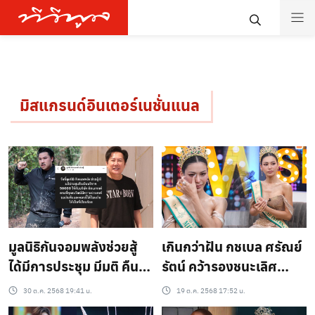
มิสแกรนด์อินเตอร์เนชั่นแนล
มูลนิธิกันจอมพลังช่วยสู้
เกินกว่าฝัน กชเบล ศรัณย์
ได้มีการประชุม มีมติ คืน
รัตน์ คว้ารองชนะเลิศ
เงินให้กับทาง ด้าน บอสณ
อันดับ1 มิสแกรนด์อินเตอร์
30 ต.ค. 2568 19:41 น.
19 ต.ค. 2568 17:52 น.
วัฒน์ มิสแกรนด์ โอนเงิน
เนชั่นแนล 2025 ปลดล็อค