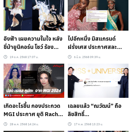
เรียบร้อย
ทุกอย่างตอบคำถามเป็น
ภาษาอังกฤษ
อิงฟ้า เผยความในใจ หลัง
ไปอีกหนึ่ง มิสแกรนด์
ขี่ม้ายูนิคอร์น โชว์ ร้อง
ฝรั่งเศส ประกาศสละ
เพลงสากล บนเวที
ตำแหน่ง รองอันดับ 3 มิส
19 ต.ค. 2568 17:07 น.
6 มิ.ย. 2568 09:39 น.
MissGrandInternational2025
แกรนด์อินเตอร์เนชั่นแนล
ลั่น สบประมาทคำพูดคน
เพราะสาเหตุนี้
ด้วยความสำเร็จ
เกิดอะไรขึ้น กองประกวด
เฉลยแล้ว “ณวัฒน์” ถือ
MGI ประกาศ ยุติ Rachel
ลิขสิทธิ์
Gupta จากตำแหน่งผู้ชนะ
“MissUniverseThailand”
28 พ.ค. 2568 14:24 น.
17 ก.พ. 2568 13:23 น.
ให้ส่งมงกุฏคืน ภายใน 30
แทน “แม่ปุ้ยtpn” เตรียม