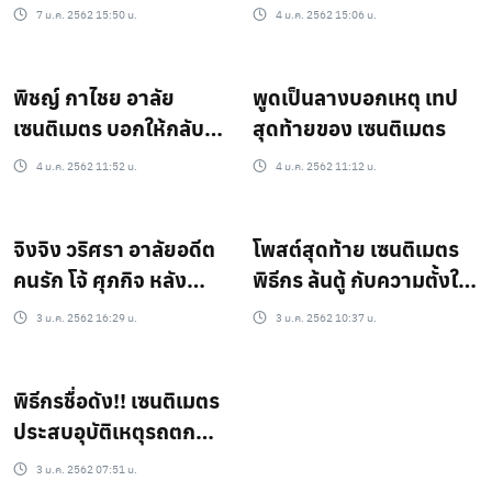
คิดช่วย
ก่อนรถจะจมดิ่งในคลอง
7 ม.ค. 2562 15:50 น.
4 ม.ค. 2562 15:06 น.
ชลประทาน ดับสลดทั้ง 2
ศพ !!
พิชญ์ กาไชย อาลัย
พูดเป็นลางบอกเหตุ เทป
เซนติเมตร บอกให้กลับ
สุดท้ายของ เซนติเมตร
พร้อมกันทำไมไม่เชื่อ
4 ม.ค. 2562 11:52 น.
4 ม.ค. 2562 11:12 น.
จิงจิง วริศรา อาลัยอดีต
โพสต์สุดท้าย เซนติเมตร
คนรัก โจ้ ศุภกิจ หลัง
พิธีกร ล้นตู้ กับความตั้งใจ
ประสบอุบัติเหตุ
ในปี 2562
3 ม.ค. 2562 16:29 น.
3 ม.ค. 2562 10:37 น.
พิธีกรชื่อดัง!! เซนติเมตร
ประสบอุบัติเหตุรถตก
คลองโคม่า-โจ้เสียชีวิต
3 ม.ค. 2562 07:51 น.