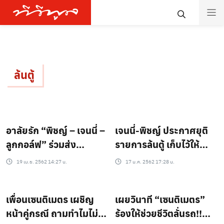
ล้นตู้
อาลัยรัก “พิชญ์ – เจนนี่ –
เจนนี่-พิชญ์ ประกาศยุติ
ลูกกอล์ฟ” ร่วมส่ง
รายการล้นตู้ เก็บไว้ให้
“เซนติเมตร” ครั้งสุดท้าย
เซนติเมตร
19 เม.ย. 2562 14:27 น.
17 ม.ค. 2562 17:28 น.
เพื่อนเซนติเมตร เผชิญ
เผยวินาที “เซนติเมตร”
หน้าคู่กรณี ถามทำไมไม่
ร้องให้ช่วยชีวิตลั่นรถ!!