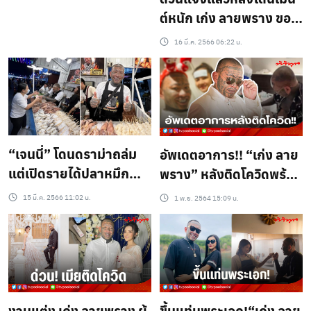
ต์หนัก เก่ง ลายพราง ขอ
เมินดราม่า คนซื้อไม่บ่น คน
16 มี.ค. 2566 06:22 น.
บ่นไม่ซื้อ แถมยังเจอว่า
แรงแบบนี้(ชมคลิป)
“เจนนี่” โดนดราม่าถล่ม
อัพเดตอาการ!! “เก่ง ลาย
แต่เปิดรายได้ปลาหมึก
พราง” หลังติดโควิดพร้อม
“เก่ง ลายพราง” ถึงกับ
ภรรยา เผยเชื้ออาจจะลง
15 มี.ค. 2566 11:02 น.
1 พ.ย. 2564 15:09 น.
อึ้ง!!
ปอด ลือหรือจริง?
งานแต่ง เก่ง ลายพราง ผู้
ขึ้นแท่นพระเอก!“เก่ง ลาย