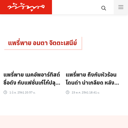
แพรี่พาย อมตา จิตตะเสนีย์
แพรี่พาย เมคอัพอาร์ทิสต์
แพรี่พาย ถึงกับหัวร้อน
ชื่อดัง กับแฟชั่นเก๋ไก๋ปลุก
โดนด่า น่าเกลียด หลัง
กระแสชุดไทย ให้โก
โพสต์ภาพหน้าสด
1 มิ.ย. 2561 20:57 น.
23 พ.ค. 2561 18:41 น.
อินเตอร์