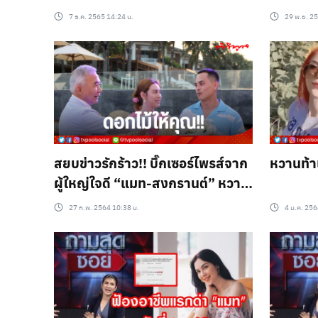
ความสัมพันธ์!?
7 ธ.ค. 2565 14:24 น.
29 พ.ย. 2
สยบข่าวรักร้าว!! บิ๊กเซอร์ไพรส์จาก
หวานท้
ผู้ใหญ่ใจดี “แมท-สงกรานต์” หวาน
ฉ่ำอีกรอบ!!
27 ก.พ. 2564 10:38 น.
4 ม.ค. 256