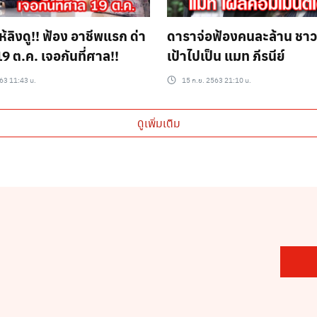
ให้ลิงดู!! ฟ้อง อาชีพแรก ด่า
ดาราจ่อฟ้องคนละล้าน ชาวเ
แมท” 19 ต.ค. เจอกันที่ศาล!!
เป้าไปเป็น แมท ภีรนีย์
63 11:43 น.
15 ก.ย. 2563 21:10 น.
ดูเพิ่มเติม