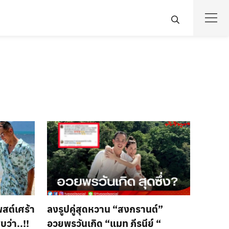
พสต์เศร้า
ลงรูปคู่สุดหวาน “สงกรานต์”
ว่า..!!
อวยพรวันเกิด “แมท ภีรนีย์ “