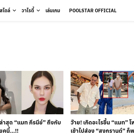
์สไตล์
วาไรตี้
เล่นเกม
POOLSTAR OFFICIAL
่าสุด “แมท ภีรนีย์” ถึงกับ
ว๊าย! เกิดอะไรขึ้น “แมท” โ
โยคนี้…!!
เข้าไปส่อง “สงกรานต์” ก็พบ