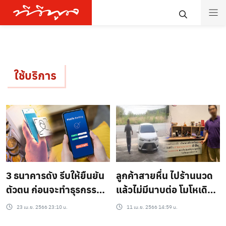
ใช้บริการ
3 ธนาคารดัง รีบให้ยืนยัน
ลูกค้าสายหื่น ไปร้านนวด
ตัวตน ก่อนจะทำธุรกรรม
แล้วไม่มีนาบต่อ โมโหเดิน
บางอย่างไม่ได้
ออกไปเงินก็ไม่จ่าย
23 เม.ย. 2566 23:10 น.
11 เม.ย. 2566 14:59 น.