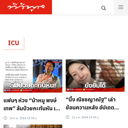
ICU
“นิ้ง ณิชชญาณัฐ” เล่า
แฟนๆ ห่วง “น้าหมู พงษ์
ย้อนความหลัง อัปเดต
เทพ” ล้มป่วยกะทันหัน เข้า
อาการตอนเข้าห้อง ICU
รักษาตัวที่ห้องไอซียู
12 ม.ค. 2564 13:49 น.
26 ก.พ. 2564 23:05 น.