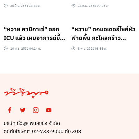
25 มิ.ย. 2561 18:32 น.
18 ก.พ. 2558 09:25 น.
“หวาย กามิกาเซ่” ออก
“หวาย” ตกมอเตอร์ไซค์หัว
ICU แล้ว เผยอาการดีขึ้น
ฟาดพื้น กะโหลกร้าว
ต้องพักฟื้นเพื่อดูอาการต่อ
เข้าICU
10 พ.ย. 2556 04:14 น.
8 พ.ย. 2556 03:38 น.
ขอบคุณทุกคนที่เป็นห่วง
บริษัท ทีวีพูล พับลิชชิ่ง จำกัด
ติดต่อโฆษณา 02-733-9000 ต่อ 308