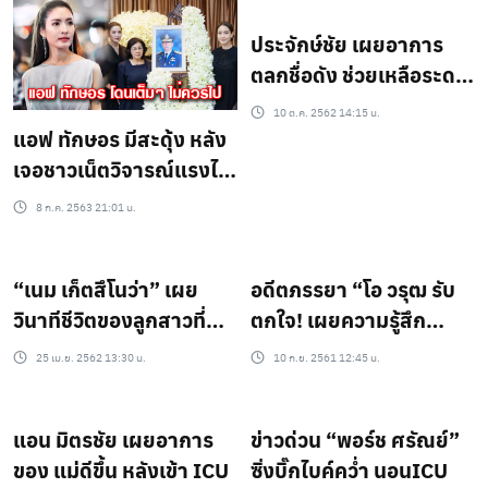
ประจักษ์ชัย เผยอาการ
ตลกชื่อดัง ช่วยเหลือระดม
เงินทุน
10 ต.ค. 2562 14:15 น.
แอฟ ทักษอร มีสะดุ้ง หลัง
เจอชาวเน็ตวิจารณ์แรงไม่
ควรไปงาน พ่อแต้ว
8 ก.ค. 2563 21:01 น.
“เนม เก็ตสึโนว่า” เผย
อดีตภรรยา “โอ วรุฒ รับ
วินาทีชีวิตของลูกสาวที่
ตกใจ! เผยความรู้สึก
ป่วยหนัก!!!
“น้องแอร์บัส”
25 เม.ย. 2562 13:30 น.
10 ก.ย. 2561 12:45 น.
แอน มิตรชัย เผยอาการ
ข่าวด่วน “พอร์ช ศรัณย์”
ของ แม่ดีขึ้น หลังเข้า ICU
ซิ่งบิ๊กไบค์คว่ำ นอนICU