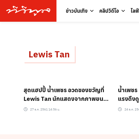
ข่าวบันเทิง
คลิปวิดีโอ
ไลฟ
Lewis Tan
สุดแฮปปี้ น้ำเพชร อวดของขวัญที่
น้ำเพชร 
Lewis Tan นักแสดงจากภาพยนตร์
แรงดึงดู
เดดพูล 2 มอบให้
27 ธ.ค. 2561 14:56 น.
24 ธ.ค. 25