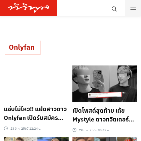
Onlyfan
แซ่บไม่ไหว!! แฝดสาวดาว
เปิดโพสต์สุดท้าย เต้ย
Onlyfan เปิดรับสมัคร
Mystyle ดาวทวิตเตอร์ชื่อ
หนุ่ม มาร่วมแจมคอนเทนต์
ดัง อ่านแล้วเศร้า โพสต์
23 มี.ค. 2567 12:24 น.
29 ม.ค. 2566 00:42 น.
เป็นลางแบบนี้ ก่อนใช้เตา