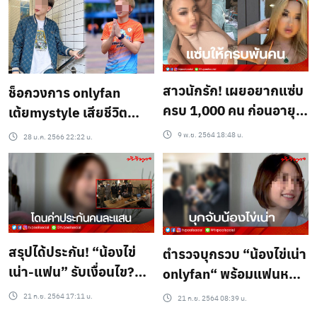
ถ่านลมควันปลิดชีพ
สาวนักรัก! เผยอยากแซ่บ
ช็อกวงการ onlyfan
ครบ 1,000 คน ก่อนอายุ
เต้ยmystyle เสียชีวิต
30 ปี
กะทันหัน เพราะสาเหตุนี้
9 พ.ย. 2564 18:48 น.
28 ม.ค. 2566 22:22 น.
สรุปได้ประกัน! “น้องไข่
ตำรวจบุกรวบ “น้องไข่เน่า
เน่า-แฟน” รับเงื่อนไข?
onlyfan“ พร้อมแฟนหนุ่ม
ตร.ให้ประกัน คนละ 1 แสน
คาโรงแรมชื่อดัง !
21 ก.ย. 2564 17:11 น.
21 ก.ย. 2564 08:39 น.
บาท