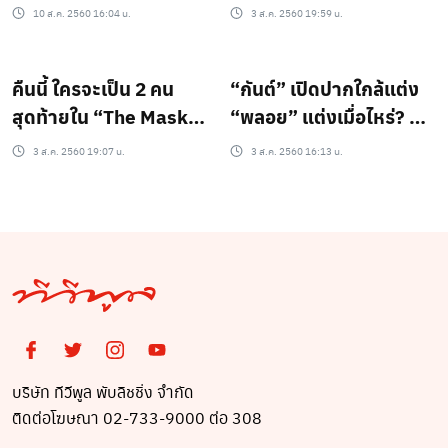
รู้กัน!! ทีมใครกันบ้าง?
หลังถ่ายแฟชั่นรับประกัน
10 ส.ค. 2560 16:04 น.
3 ส.ค. 2560 19:59 น.
ความแซ่บ!!
คืนนี้ ใครจะเป็น 2 คน
“กันต์” เปิดปากใกล้แต่ง
สุดท้ายใน “The Mask
“พลอย” แต่งเมื่อไหร่? ดู
Singer 2” ดูด่วน! ทีมใคร
ด่วน!!
3 ส.ค. 2560 19:07 น.
3 ส.ค. 2560 16:13 น.
กันบ้างล่ะ?
บริษัท ทีวีพูล พับลิชชิ่ง จำกัด
ติดต่อโฆษณา 02-733-9000 ต่อ 308