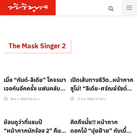
The Mask Singer 2
เมื่อ “กันต์-ลิเดีย” โคจรมา
เปิดเส้นทางชีวิต..หน้ากาก
เจอกันอีกครั้ง แฟนคลับ
ซูโม่! “ลิเดีย-ศรัณย์รัชต์”
เรียกร้องสิ่งนี้!?
แชมป์ “The Mask
18 ส.ค. 2560 10:21 น.
17 ส.ค. 2560 19:50 น.
Singer 2”
ย้อนดูว่าที่แชมป์
คิดถึงมั้ย!! หน้ากาก
“หน้ากากนักร้อง 2” คืนนี้
ดอกไม้ “ปุยฝ้าย” กับเบื้อง