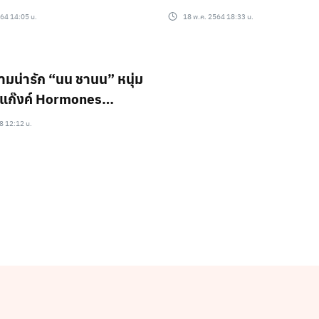
564 14:05 น.
18 พ.ค. 2564 18:33 น.
ามน่ารัก “นน ชานน” หนุ่ม
แก๊งค์ Hormones
kul, HormonesTheSeries
8 12:12 น.