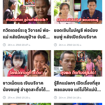
ทวิตเตอร์ระอุ วิจารณ์ พ่อ-
ยอดเงินในบัญชี พ่อน้อง
แม่ หลังมีคนชูป้าย จับผิด
ชมพู่ หลังเปิดรับบริจาค
ลายมือ
28 ก.ค. 2563 20:47 น.
26 ก.ค. 2563 16:31 น.
ชาวเน็ตแฉ เงินบริจาค
รู้สึกแปลกๆ เปิดเรื่องที่ลุง
น้องชมพู่ ล่าสุดสะดิ้งได้
พลแอบขอ แต่ไม่ให้แม่น้อง
เข้า รร.เอกชน
ชมพู่รู้
25 ก.ค. 2563 15:20 น.
24 ก.ค. 2563 16:18 น.