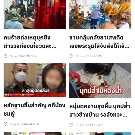
คนร้ายก่อเหตุบุกยิง
ชายคลุ้มคลั่งยาเสพติด
ตำรวจท่องเที่ยวและ
เจอพระรุมไล่จับส่งให้เจ้า
นักศึกษาสาว มอบตัวแล้ว
หน้าที่
5 มี.ค. 2566 20:54 น.
18 ม.ค. 2566 20:05 น.
หลักฐานชิ้นสำคัญ คดีน้อง
หนุ่มตกงานสุดหื่น บุกปล้ำ
ชมพู่
สาวข้างบ้าน รอจังหวะ
ถอดเสื้อผ้าอาบน้ำ
29 พ.ค. 2564 14:40 น.
30 ก.ค. 2563 19:57 น.