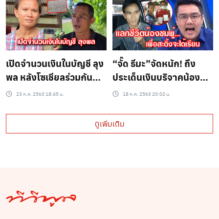
เปิดจำนวนเงินในบัญชี ลุง
“จั๊ด ธีมะ”จัดหนัก! ถึง
พล หลังโซเชียลร่วมกัน
ประเด็นเงินบริจาคน้อง
บริจาค
ชมพู่ อยากทราบจังเลย
23 ก.ค. 2563 18:45 น.
18 ก.ค. 2563 20:02 น.
ใครได้รับผลประโยชน์
สูงสุด ถ้าบริสุทธิ์ใจ??
ดูเพิ่มเติม