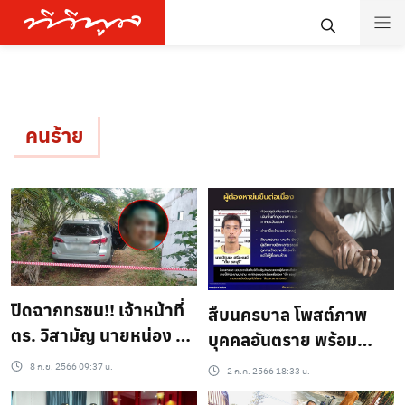
คนร้าย
ปิดฉากทรชน!! เจ้าหน้าที่
สืบนครบาล โพสต์ภาพ
ตร. วิสามัญ นายหน่อง มือ
บุคคลอันตราย พร้อม
ยิง พ.ต.ต.ศิวกร หลังยิง
ประกาศข้อความแจ้ง
8 ก.ย. 2566 09:37 น.
2 ก.ค. 2566 18:33 น.
ปะทะหวังหลบหนี
เตือนภัย