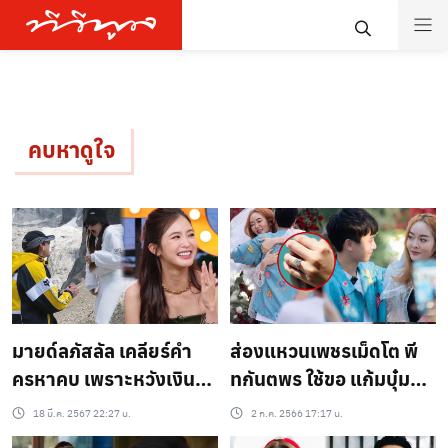
คบหาดูใจ
มายด์ลภัสลัล เคลียร์คำ
ส่องแหวนเพชรเม็ดโต พี
ครหาคบ เพราะหวังเงิน
ทกันตพร ใช้ขอ แก้มบุ๋ม
เผยเส้นทางรักคบกัน 7 ปี
ปรียาดา แต่งงาน รู้กี่
18 มี.ค. 2567 22:27 น.
2 ก.ค. 2566 17:17 น.
ไม่เคยลงรูปคู่เพราะ
กะรัตแล้วมีอึ้ง คาดราคา