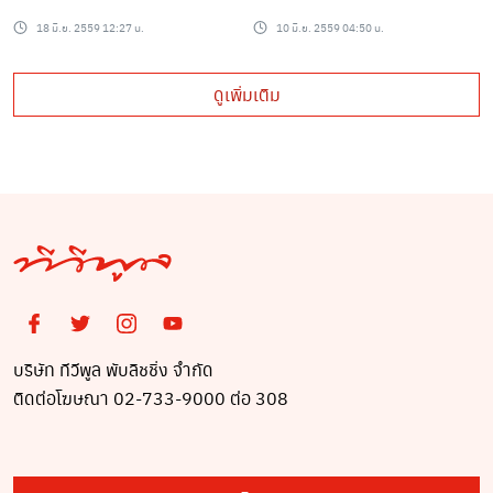
โอด! ไม่คิดจะเป็น ผัวเมีย
หลังรู้ข่าว “เมสซี่เจ” เปิด
18 มิ.ย. 2559 12:27 น.
10 มิ.ย. 2559 04:50 น.
กันนะ
ตัวคบ “เมย์” ได้ออกมาโพ
สข้อความแบบนี้??
ดูเพิ่มเติม
บริษัท ทีวีพูล พับลิชชิ่ง จำกัด
ติดต่อโฆษณา 02-733-9000 ต่อ 308