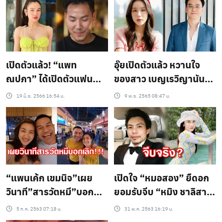
เหตุผลนี้
ไม่น่าธรรมดา
เปิดตัวแล้ว! “แพท
อุ๊ยเปิดตัวแล้ว หวานใจ
ณปภา” ได้เปิดตัวแฟน
ของสาว เบญเรวิญานันท์
หนุ่มสุดหล่อ “พี” ที่คบนาน
ที่กำลังคบหาดูใจ บอกเลย
19 มิ.ย. 2566 16:54 น.
9 พ.ย. 2565 08:47 น.
1 ปี 4 เดือน ถูกใจแม่ไป
ดีกรีไม่ธรรมดา
เต็มๆ !
“แพนเค้ก เขมนิจ”เผย
เปิดใจ “หมอสอง” ยืดอก
วินาที”สารวัตหมี”บอก
ยอมรับจีบ “หมิง ชาลิสา”
เลิก!!!
เผยถูกใจเพราะเป็นคนดี
5 ก.ค. 2563 07:18 น.
31 พ.ค. 2563 16:19 น.