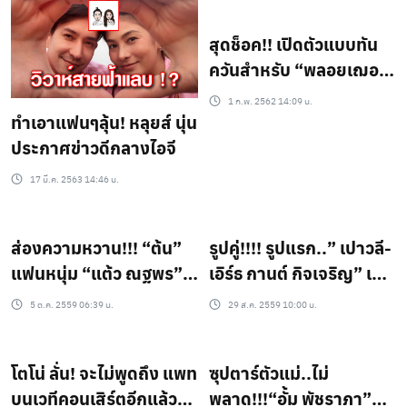
สุดช็อค!! เปิดตัวแบบทัน
ควันสำหรับ “พลอยเฌอ
มาลย์ – แอนดริว”
1 ก.พ. 2562 14:09 น.
ทำเอาแฟนๆลุ้น! หลุยส์ นุ่น
ประกาศข่าวดีกลางไอจี
17 มี.ค. 2563 14:46 น.
ส่องความหวาน!!! “ต้น”
รูปคู่!!!! รูปแรก..” เปาวลี-
แฟนหนุ่ม “แต้ว ณฐพร” ที่
เอิร์ธ กานต์ กิจเจริญ” เขิน
คบกันมาราธอนถึง10ปี
หนัก-เห็นจะต้องคาดไม่ถึง
5 ต.ค. 2559 06:39 น.
29 ส.ค. 2559 10:00 น.
!!!
โตโน่ ลั่น! จะไม่พูดถึง แพท
ซุปตาร์ตัวแม่..ไม่
บนเวทีคอนเสิร์ตอีกแล้ว
พลาด!!!“อั้ม พัชราภา”