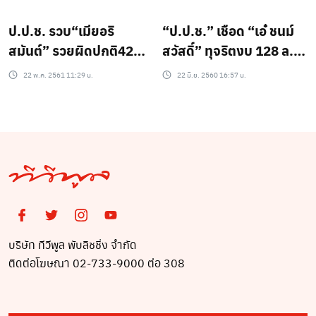
ป.ป.ช. รวบ“เมียอริ
“ป.ป.ช.” เชือด “เอ๋ ชนม์
สมันต์” รวยผิดปกติ42
สวัสดิ์” ทุจริตงบ 128 ล.
ล้าน
จ้างเอกชนเก็บขยะ 5 ปี
22 พ.ค. 2561 11:29 น.
22 มิ.ย. 2560 16:57 น.
รวด ขัดระเบียบมท.
บริษัท ทีวีพูล พับลิชชิ่ง จำกัด
ติดต่อโฆษณา 02-733-9000 ต่อ 308