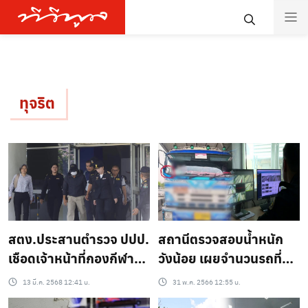
ทุจริต
สถานีตรวจสอบน้ำหนัก
สตง.ประสานตำรวจ ปปป.
วังน้อย เผยจำนวนรถที่ติด
เชือดเจ้าหน้าที่กองกีฬาฯ
สติ๊กเกอร์ส่วย
กทม. ทุจริตค่าซ่อมรถบัส
31 พ.ค. 2566 12:55 น.
13 มี.ค. 2568 12:41 น.
ทิพย์ 28 ครั้ง สูญเงิน