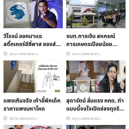
หลวงเกือบ 2.8 ล้าน
วิโรจน์ ออกมาแฉ
จนท.การเงิน สหกรณ์
สติ๊กเกอร์อีซี่พาส ของส่วย
การเกษตรเปือยน้อย
รถบรรทุก
ยอมรับยักเงินกว่า 20 ล้าน
28 พ.ค. 2566 18:51 น.
25 พ.ค. 2566 19:17 น.
แพงเกินจริง เก้าอี้พักเด็ก
สุดารัตน์ ลั่นแรง กกต. ทำ
ราคาแพงมหาโหด
แบบนี้จงใจเปิดช่องทุจริต
เลือกตั้ง
15 มี.ค. 2566 22:01 น.
21 ก.พ. 2566 10:52 น.