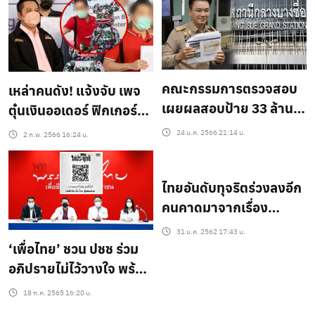
คณะกรรมการตรวจสอบ
เหล่าคนดัง! แจ้งจับ เพจ
เผยผลสอบป้าย 33 ล้าน
ตุ๋นเงินออเดอร์ ฟิกเกอร์
บาท
พระเอกดังสูญเงินหลัก
24 ม.ค. 2566 21:14 น.
2 ก.พ. 2566 16:24 น.
ล้าน!!
ไทยอันดับทุจริตร่วงลงอีก
คนคาดมาจากเรื่อง
นาฬิกาหรูแต่ บิ๊กตู่ บอก
31 ม.ค. 2562 17:43 น.
มันแค่เรื่องเล็กๆน้อยๆ
‘เพื่อไทย’ ชวน ปชช ร่วม
อภิปรายไม่ไว้วางใจ พร้อม
ลงมติ ฝากข้อความ ไล่
18 ก.ค. 2565 16:20 น.
ประยุทธ์ ผ่านไลน์!!!