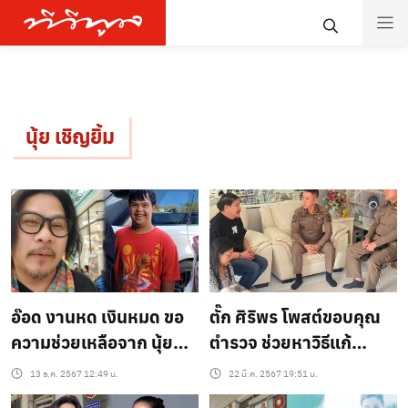
นุ้ย เชิญยิ้ม
อ๊อด งานหด เงินหมด ขอ
ตั๊ก ศิริพร โพสต์ขอบคุณ
ความช่วยเหลือจาก นุ้ย
ตำรวจ ช่วยหาวิธีแก้
เชิญยิ้ม โทรหาพ่อชูษีก็ไม่
ปัญหาผู้ป่วยจิตเวชฝั่งตรง
13 ธ.ค. 2567 12:49 น.
22 มี.ค. 2567 19:51 น.
รับ
ข้าม