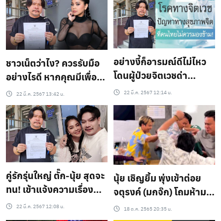
อย่างงี้ก็อารมณ์ดีไม่ไหว
ชาวเน็ตว่าไง? ควรรับมือ
โดนผู้ป่วยจิตเวชด่า
อย่างไรดี หากคุณมีเพื่อน
คุกคามทุกวัน “นุ้ย เชิญ
บ้านเป็นผู้ป่วยจิตเวช
22 มี.ค. 2567 12:14 น.
22 มี.ค. 2567 13:42 น.
ยิ้ม” เข้าแจ้งความ
คู่รักรุ่นใหญ่ ตั๊ก-นุ้ย สุดจะ
นุ้ย เชิญยิ้ม พุ่งเข้าต่อย
ทน! เข้าแจ้งความเรื่อง
จตุรงค์ (มกจ๊ก) โถมห้าม
เพื่อนบ้านผู้ป่วยจิตเวช
กันทั้งสตูดิโอ
22 มี.ค. 2567 12:08 น.
18 ต.ค. 2565 20:35 น.