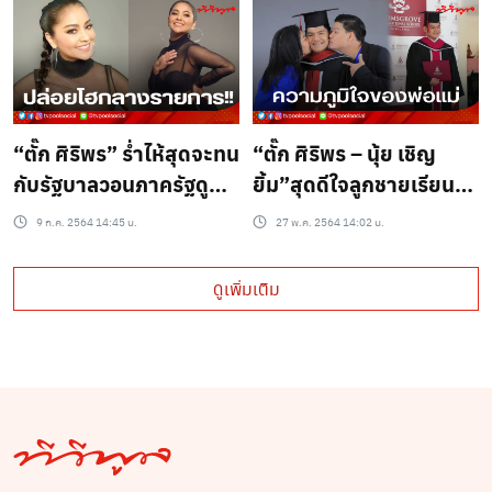
“ตั๊ก ศิริพร” ร่ำไห้สุดจะทน
“ตั๊ก ศิริพร – นุ้ย เชิญ
กับรัฐบาลวอนภาครัฐดูแล
ยิ้ม”สุดดีใจลูกชายเรียน
ประชาชนอย่างเต็มที่!!
จบไฮสคูล
9 ก.ค. 2564 14:45 น.
27 พ.ค. 2564 14:02 น.
ดูเพิ่มเติม