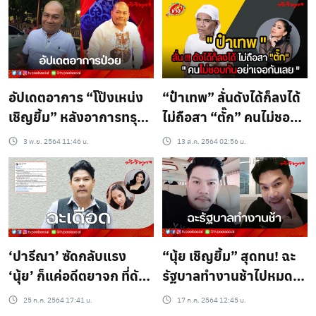
อัปเดตอาการ “โป๊งเหน่ง
“ป๋าเทพ” ลั่นดังได้ก็ลงได้
เชิญยิ้ม” หลังอาการทรุด
ไม่ถือสา “ตั๊ก” คนไม่ชอบ
ปอดทะลุ เดินไม่ได้
กันอย่าเจอกันเลย (มีคลิป)
3 พ.ย. 2564 11:46 น.
13 ส.ค. 2564 02:56 น.
‘ปารีณา’ ซัดกลับแรง
“นุ้ย เชิญยิ้ม” สุดทน! ฉะ
‘นุ้ย’ ก็แค่อดีตยาจก ที่ดัง
รัฐบาลทำงานช้าไปหมด
ได้เพราะเมีย!!!
ถ้าฉีดวัคซีนเร็ว คงไม่ตาย
25 ก.ค. 2564 17:41 น.
17 ก.ค. 2564 12:45 น.
มากขนาดนี้