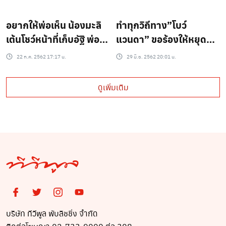
อยากให้พ่อเห็น น้องมะลิ
ทำทุกวิถีทาง”โบว์
เต้นโชว์หน้าที่เก็บอัฐิ พ่อ
แวนดา” ขอร้องให้หยุด
ปอ ทฤษฎี (ชมคลิป)
มิจฉาชีพตั้งเพจขายของ
22 ก.ค. 2562 17:17 น.
29 มิ.ย. 2562 20:01 น.
อ้างชื่อ “ปอ ทฤษฎี” คน
โดนหลอกเพียบ
ดูเพิ่มเติม
บริษัท ทีวีพูล พับลิชชิ่ง จำกัด