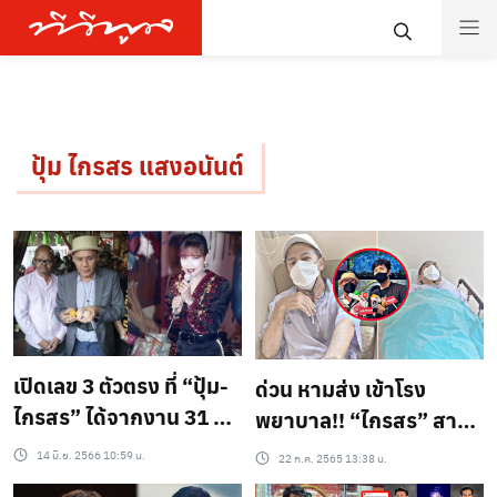
ปุ้ม ไกรสร แสงอนันต์
เปิดเลข 3 ตัวตรง ที่ “ปุ้ม-
ด่วน หามส่ง เข้าโรง
ไกรสร” ได้จากงาน 31 ปี
พยาบาล!! “ไกรสร” สามี
“แม่ผึ้ง-พุ่มพวง”
“พุ่มพวง ดวงจันทร์” ..?
14 มิ.ย. 2566 10:59 น.
22 ก.ค. 2565 13:38 น.