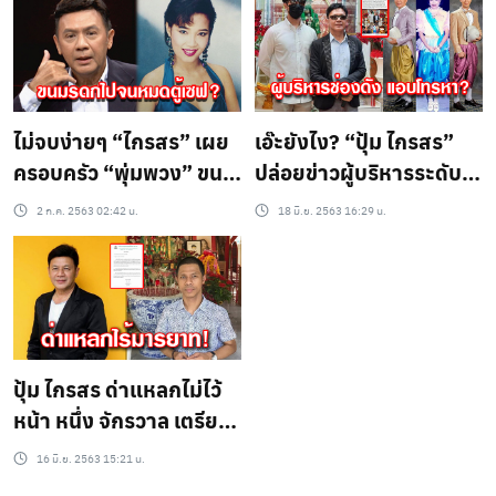
ไม่จบง่ายๆ “ไกรสร” เผย
เอ๊ะยังไง? “ปุ้ม ไกรสร”
ครอบครัว “พุ่มพวง” ขน
ปล่อยข่าวผู้บริหารระดับ
มรดก ไปหมดตู้เซฟ!!
สูงช่องดัง โทรมาหา
2 ก.ค. 2563 02:42 น.
18 มิ.ย. 2563 16:29 น.
ปุ้ม ไกรสร ด่าแหลกไม่ไว้
หน้า หนึ่ง จักรวาล เตรียม
ฟ้อง หลังจัดงานรำลึก
16 มิ.ย. 2563 15:21 น.
ครบ 28 ปี พุ่มพวง ดวง