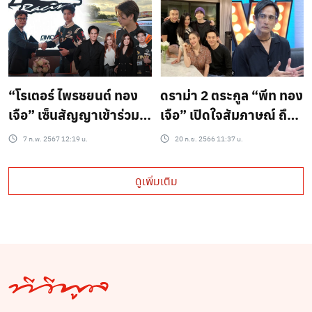
ดราม่า 2 ตระกูล “พีท ทอง
“โรเตอร์ ไพรชยนต์ ทอง
เจือ” เปิดใจสัมภาษณ์ ถึง
เจือ” เซ็นสัญญาเข้าร่วม
ลูกๆ แบบนี้
ทีมการแข่งขัน Super
20 ก.ย. 2566 11:37 น.
7 ก.พ. 2567 12:19 น.
Race Championship
ฤดูกาล 2024
ดูเพิ่มเติม