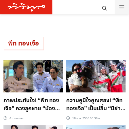
พีท ทองเจือ
ภาพประทับใจ! “พีท ทอง
ความภูมิใจคูณสอง! “พีท
เจือ” ควงลูกชาย “น้อง
ทองเจือ” เป็นปลื้ม “มิย่า-
โรเตอร์” สวมชุดขาว
โรเตอร์” ผงาดปิดฤดูกาล
4 เดือนที่แล้ว
18 พ.ย. 2568 00:38 น.
เต็มยศเข้าวัง สง่างามสม
แข่งรถปี 68!