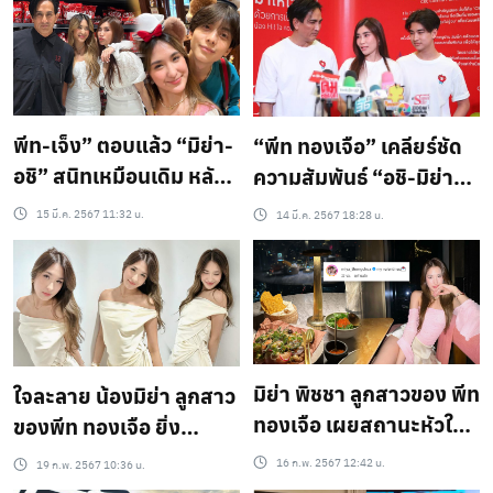
มุ่นแถมเทคแคร์ดีสุดๆ ไม่
อ.เจษฎา ย้ำเชื่อได้ แต่ไม่
แปลกคุณแม่ห่วงหนักมาก
ควรละทิ้งการรักษาแพทย์
แผนปัจจุบัน..?
พีท-เจ็ง” ตอบแล้ว “มิย่า-
“พีท ทองเจือ” เคลียร์ชัด
อชิ” สนิทเหมือนเดิม หลังมี
ความสัมพันธ์ “อชิ-มิย่า” รี
ข่าวรีเทิร์น ยันสอง
เทิร์นหรือไม่?
15 มี.ค. 2567 11:32 น.
14 มี.ค. 2567 18:28 น.
ครอบครัวไม่ได้มีปัญหากัน
มิย่า พิชชา ลูกสาวของ พีท
ใจละลาย น้องมิย่า ลูกสาว
ทองเจือ เผยสถานะหัวใจ
ของพีท ทองเจือ ยิ่ง
หลังเดตวาเลนไทน์
โต….ยิ่งสวยขึ้น!!
16 ก.พ. 2567 12:42 น.
19 ก.พ. 2567 10:36 น.