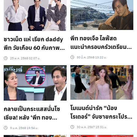
เป็นทายาทตระกูลดัง
พีท ทองเจือ ไลฟ์สด
ชาวเน็ต แห่ เรียก daddy
แนะนำครอบครัวเตรียมตัว
พีท วัยเกือบ 60 กับภาพใน
รับมือภัยพิบัติ หลังเกิด
อดีต…กาลเวลาทำอะไร
30 มี.ค. 2568 13:22 น.
25 พ.ค. 2568 02:07 น.
แผ่นดินไหวในไทย
‘พระเอกอมตะ’ ไม่ได้
ครอบครัวควรมีจุดนัดพบ!
จริงๆ!
โมเมนต์น่ารัก “น้อง
กลายเป็นกระแสสนั่นโซ
โรเตอร์” จับชายกระโปรง
เชียล! หลัง ‘พีท ทอง
ให้ “พี่มิย่า” เพราะกลัวพี่
เจือ’เปิดใจได้รับพลังงาน
30 พ.ค. 2567 15:31 น.
9 ม.ค. 2568 19:54 น.
สาวสะดุดล้ม งุ้ย!! หล่อละ
มนุษย์ต่างดาวรักษาโรค