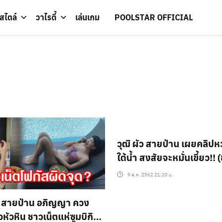
์สไตล์
วาไรตี้
เล่นเกม
POOLSTAR OFFICIAL
วุฒิ ผัว สายป่าน เผยคลิป
ใต้น้ำ สงสัยจะหมั่นเขี้ยว!!
9 ส.ค. 2562 21:20 น.
 สายป่าน อภิญญา ควง
วหัวหิน ชาวเน็ตแห่ซูมบิกินี่