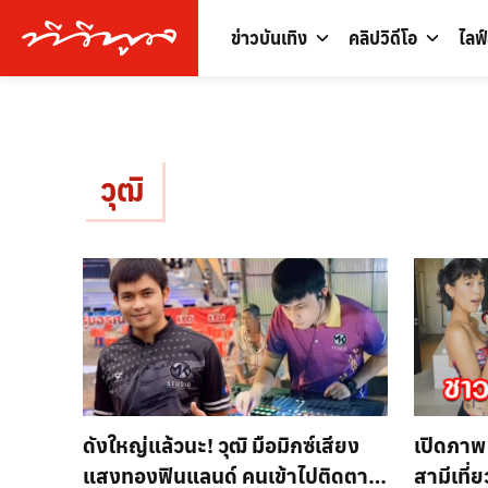
ข่าวบันเทิง
คลิปวิดีโอ
ไลฟ
วุฒิ
ดังใหญ่แล้วนะ! วุฒิ มือมิกซ์เสียง
เปิดภาพ
แสงทองฟินแลนด์ คนเข้าไปติดตาม
สามีเที่ย