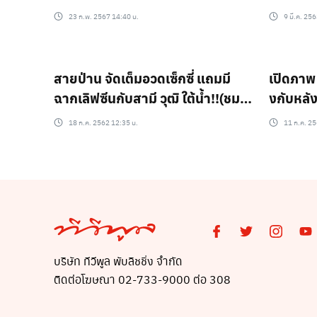
สนั่นๆ ..?
เว้าสูง!!
23 ก.พ. 2567 14:40 น.
9 มี.ค. 25
สายป่าน จัดเต็มอวดเซ็กซี่ แถมมี
เปิดภาพ 
ฉากเลิฟซีนกับสามี วุฒิ ใต้น้ำ!!(ชม
งกับหลัง
คลิป)
18 ก.ค. 2562 12:35 น.
11 ก.ค. 25
บริษัท ทีวีพูล พับลิชชิ่ง จำกัด
ติดต่อโฆษณา 02-733-9000 ต่อ 308