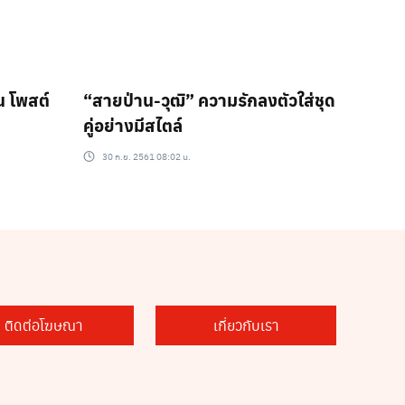
น โพสต์
“สายป่าน-วุฒิ” ความรักลงตัวใส่ชุด
คู่อย่างมีสไตล์
30 ก.ย. 2561 08:02 น.
ติดต่อโฆษณา
เกี่ยวกับเรา