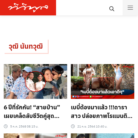
วุฒิ นันทวุฒิ
6 ปีที่รักกัน! “สายป่าน”
เบบี๋ต้องมาเเล้ว !!!ดารา
เผยเคล็ดลับชีวิตคู่สุด
สาว ปล่อยภาพโรแมนติก
แกร่ง แฟนคลับลุ้นเบบี๋
หวานจนหลายคนต้องแซว
5 ก.ค. 2568 08:15 น.
21 ก.ย. 2564 10:40 น.