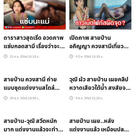
เปิดภาพ สายป่าน
ดาราสาวสุดเริ่ด อวดภาพ
อภิญญา ควงสามีเที่ยว
แซ่บกอดสามี เรื่องว่าจะมี
หัวหิน ชาวเน็ตแห่ซูมบิกินี่
ข่าวดี…
9 มี.ค. 2563 13:33 น.
21 ก.ย. 2564 10:15 น.
เว้าสูง!!
สายป่าน ควงสามี ถ่าย
วุฒิ ผัว สายป่าน เผยคลิป
แบบชุดแต่งงานสไตล์
หวาดเสียวใต้น้ำ สงสัยจะ
เกาหลี
หมั่นเขี้ยว!! (ชมคลิป)
29 ส.ค. 2562 14:54 น.
9 ส.ค. 2562 21:20 น.
สายป่าน-วุฒิ สวีตหนัก
สายป่าน เผย..หลัง
มาก แต่งงานแล้วจะทำ
แต่งงานแล้ว เหมือนปลด