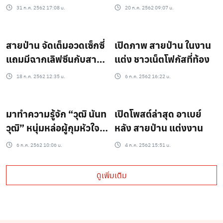
อะไรก็ได้!!
ล็อคคำถาม นอนห้อง
31 ก.ค. 2562 17:08 น.
20 ก.ค. 2562 09:07 น.
เดียวกัน!!
สายป่าน จัดเต็มอวดเซ็กซี่
เปิดภาพ สายป่าน ในงาน
แถมมีฉากเลิฟซีนกับสามี
แต่ง ชาวเน็ตโฟกัสที่ท้อง
วุฒิ ใต้น้ำ!!(ชมคลิป)
18 ก.ค. 2562 12:35 น.
6 ก.ค. 2562 16:22 น.
มาทำความรู้จัก “วุฒิ นันท
เปิดโพสต์ล่าสุด อาเบย์
วุฒิ” หนุ่มหล่อผู้กุมหัวใจ
หลัง สายป่าน แต่งงาน
“สายป่าน อภิญญา”
6 ก.ค. 2562 10:06 น.
4 ก.ค. 2562 15:51 น.
ดูเพิ่มเติม