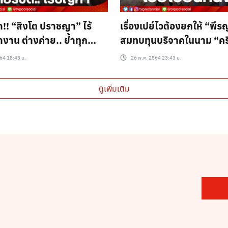
ัด!! “สิงโต ปราชญา” ไร้
เรื่องเปย์ไวต้องยกให้ “พีร
งาน ต่างค่าย.. ย้ำทุก
สมทบทุนบริจาคในนาม “คร
ปี้
สิงโต”
64 18:43 น.
26 พ.ค. 2564 23:43 น.
ดูเพิ่มเติม