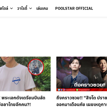
์สไตล์
วาไรตี้
เล่นเกม
POOLSTAR OFFICIAL
! พระเอกดังเตรียมบินลัด
ถึงคราวซวย!! “สิงโต ปร
มือลาไทยอีกคน?!
ออกมาเตือนภัย เผยเหตุกา