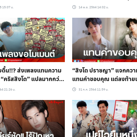
งง อยู่ๆเงินหายจากบัญชี 
5 15:07 น.
14 พ.ย. 2564 14:02 น.
วิธีระวังตัว
ตื้น!!? ส่งเพลงแทนความ
“สิงโต ปราชญา” แจกคว
้ “คริสสิงโต” แปลมากกว่า
แทนคำขอบคุณ แต่ลงท้าย
า
หยอกแฟนคลับเบาๆ
64 21:26 น.
31 ก.ค. 2564 11:59 น.