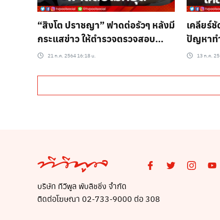
“สิงโต ปราชญา” ฟาดต่อรัวๆ หลังมี
เคลียร์ช
กระแสข่าว ให้ตำรวจตรวจสอบ
ปัญหาทำ
พฤติกรรมศิลปินดารา
อย่างแฮป
21 ก.ค. 2564 16:18 น.
13 ก.ค. 25
บริษัท ทีวีพูล พับลิชชิ่ง จำกัด
ติดต่อโฆษณา 02-733-9000 ต่อ 308