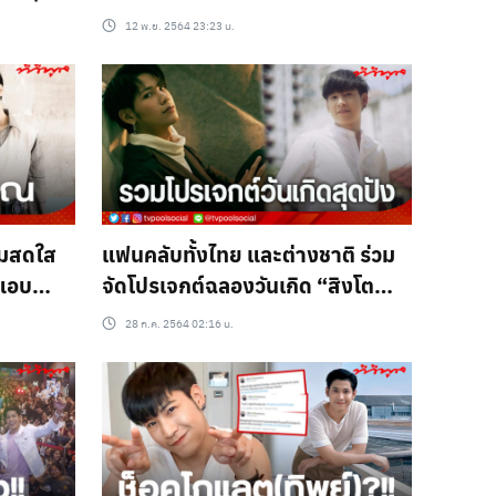
พร้อมแนะ
รายการนี้ แฟนคลับฟันธง ตั้งแต่
12 พ.ย. 2564 23:23 น.
เห็นเงา
ามสดใส
แฟนคลับทั้งไทย และต่างชาติ ร่วม
แอบ
จัดโปรเจกต์ฉลองวันเกิด “สิงโต
ปราชญา” มากกว่า 30 โปรเจกต์
28 ก.ค. 2564 02:16 น.