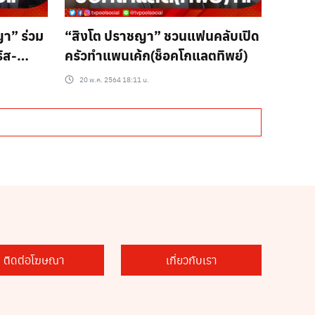
ญา” ร่วม
“สิงโต ปราชญา” ชวนแฟนคลับเปิด
ิส-
ครัวทำแพนเค้ก(ช็อคโกแลตทิพย์)
20 พ.ค. 2564 18:11 น.
ติดต่อโฆษณา
เกี่ยวกับเรา