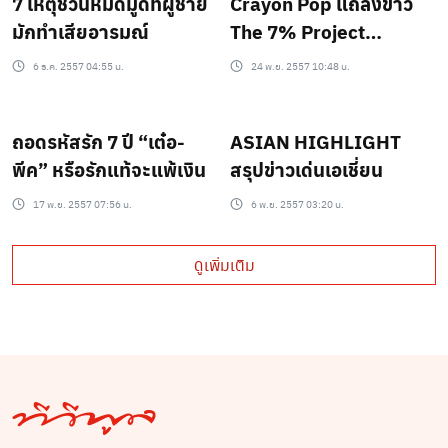
7 เหตุชวนหมดมู๊ดที่ผู้ชาย
Crayon Pop แถลงข่าว
มักทำเสียอารมณ์
The 7% Project
Presents Crayon Pop
6 ธ.ค. 2557 04:55 น.
24 พ.ย. 2557 10:48 น.
Live in Bangkok
(Cr.Loca TV)
ถอดรหัสรัก 7 ปี “เต๋อ-
ASIAN HIGHLIGHT
พีค” หรือรักแท้จะแพ้เงิน
สรุปข่าวเด่นเอเชี่ยน
17 พ.ย. 2557 07:56 น.
6 พ.ย. 2557 03:20 น.
ดูเพิ่มเติม