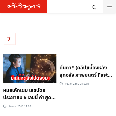
7
ตื่นตา!! (คลิป)เบื้องหลัง
สุดอลัง ภาพยนตร์ Fast
&Furious 7
9 เม.ย. 2558 05:32 น.
หมอเค้กเผย เลขบัตร
ประชาชน 5 เลขนี้ คำพููดมี
อิทธิพลต่อคนรอบข้าง?
16 ส.ค. 2563 17:28 น.