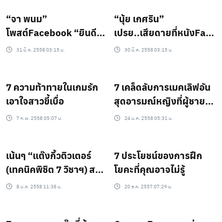
“จา พนม”
“นุ้ย เกศริน”
โพสต์Facebook “ยินดีที่
เปรย..เสียดายที่หนังFast
Fast 7 จะได้เข้าฉายตาม
and Furious 7 เลื่อนฉาย
31 มี.ค. 2558 03:15 น.
30 มี.ค. 2558 03:15 น.
ปรกติ”
!!!
7 ความท้าทายในเกมรัก
7 เคล็ดลับการเมคเลิฟอัน
เอาใจสาวขี้เบื่อ
สุดอารมณ์หญิงที่ผู้ชาย
ควรรู้
7 ก.พ. 2558 05:07 น.
24 ม.ค. 2558 05:31 น.
เน้นๆ “แต๊งกิ้วติวเตอร์
7 ประโยชน์ของการฝึก
(เทคนิคพิชิต 7 วิชาฯ) สาย
โยคะที่คุณอาจไม่รู้
วิทย์” Loca TV 10 ม.ค.นี้
8 ม.ค. 2558 11:38 น.
20 ธ.ค. 2557 07:29 น.