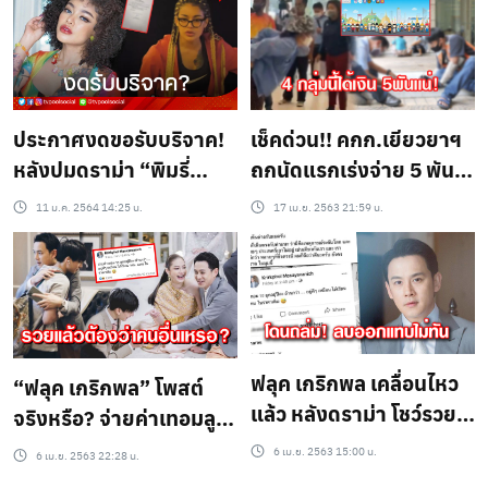
เช็คด่วน!! คกก.เยียวยาฯ
ประกาศงดขอรับบริจาค!
ถกนัดแรกเร่งจ่าย 5 พัน
หลังปมดราม่า “พิมรี่
เราไม่ทิ้งกัน ขยายดูแล 4
พาย”?
17 เม.ย. 2563 21:59 น.
11 ม.ค. 2564 14:25 น.
กลุ่มนี้ได้เงินเเน่
ฟลุค เกริกพล เคลื่อนไหว
“ฟลุค เกริกพล” โพสต์
แล้ว หลังดราม่า โชว์รวย
จริงหรือ? จ่ายค่าเทอมลูก
ค่าเทอมลูกเป็นล้าน โยงเห
ปีละล้าน โซเชียลวิจารณ์
6 เม.ย. 2563 15:00 น.
6 เม.ย. 2563 22:28 น.
ยียดกศน.
กันสนั่น!!