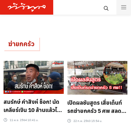
ฆ่ายกครัว
สมรักษ์ คำสิงห์ ช็อก! นัด
เปิดผลชันสูตร เสี่ยเต็นท์
เคลียร์เงิน 10 ล้านแล้วไม่
รถฆ่ายกครัว 5 ศพ สลด
มา ตามไปดูที่บ้านเจอ 4
สุนัขตายคาบ้านอีก 6 ตัว
11 พ.ย. 2564 10:41 น.
22 ก.พ. 2563 15:54 น.
ศพ!