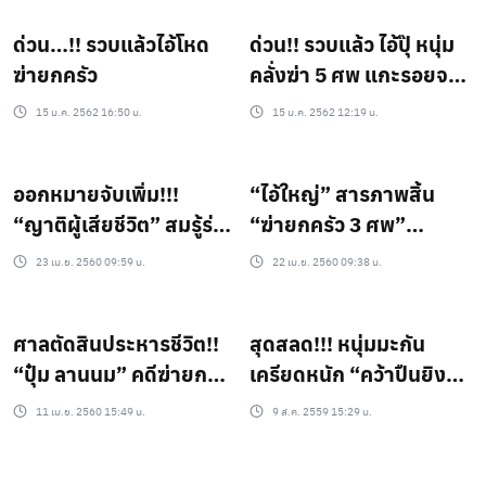
ด่วน…!! รวบแล้วไอ้โหด
ด่วน!! รวบแล้ว ไอ้ปุ๊ หนุ่ม
ฆ่ายกครัว
คลั่งฆ่า 5 ศพ แกะรอยจน
เจอหนีลงใต้
15 ม.ค. 2562 16:50 น.
15 ม.ค. 2562 12:19 น.
ออกหมายจับเพิ่ม!!!
“ไอ้ใหญ่” สารภาพสิ้น
“ญาติผู้เสียชีวิต” สมรู้ร่วม
“ฆ่ายกครัว 3 ศพ”
คิด “ไอ้ใหญ่” ฆ่ายกครัว!!!
ผจก.นากุ้งสามร้อยยอด
23 เม.ย. 2560 09:59 น.
22 เม.ย. 2560 09:38 น.
เหตุแค้นจ่ายค่าแรงช้า!!!
ศาลตัดสินประหารชีวิต!!
สุดสลด!!! หนุ่มมะกัน
“ปุ๋ม ลานนม” คดีฆ่ายก
เครียดหนัก “คว้าปืนยิง
ครัว พร้อมชดใช้ทางแพ่ง
ภรรยาเเละลูกอีก 3 คน”
11 เม.ย. 2560 15:49 น.
9 ส.ค. 2559 15:29 น.
5.9 ล้าน!!!
ก่อนจบชีวิตตัวเองเป็นคน
สุดท้าย!!!